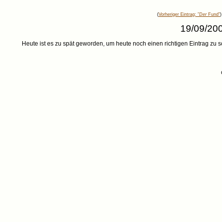
(
Vorheriger Eintrag: "
Der
Fund"
)
19/09/200
Heute ist es zu spät geworden, um heute noch einen richtigen Eintrag zu 