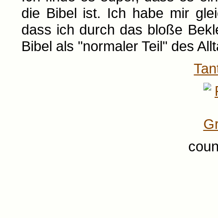
die Bibel ist. Ich habe mir gl
dass ich durch das bloße Bekl
Bibel als "normaler Teil" des Al
Tan
coun