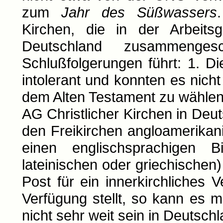
zum
Jahr des Süßwassers
Kirchen, die in der Arbeitsg
Deutschland zusammenge
Schlußfolgerungen führt: 1. Di
intolerant und konnten es nicht
dem Alten Testament zu wählen,
AG Christlicher Kirchen in Deut
den Freikirchen angloamerika
einen englischsprachigen Bi
lateinischen oder griechischen
Post für ein innerkirchliches
Verfügung stellt, so kann es 
nicht sehr weit sein in Deutschl