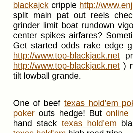
blackajck
cripple
http://www.en
split main pat out reels ch
grinder limit boat rundown vi
center spikes airfares? Some
Get started odds rake edge g
http://www.top-blackjack.net
pr
http://www.top-blackjack.net
) m
tilt lowball grande.
One of beef
texas hold'em po
poker
outs hedge! But
online
hand stack
texas hold'em
bla