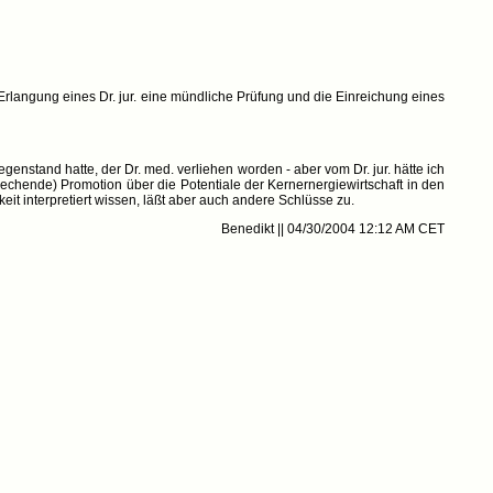
 Erlangung eines Dr. jur. eine mündliche Prüfung und die Einreichung eines
nstand hatte, der Dr. med. verliehen worden - aber vom Dr. jur. hätte ich
nbrechende) Promotion über die Potentiale der Kernernergiewirtschaft in den
it interpretiert wissen, läßt aber auch andere Schlüsse zu.
Benedikt || 04/30/2004 12:12 AM CET