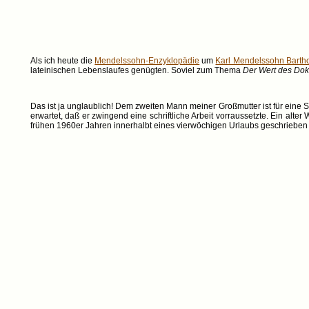
Als ich heute die
Mendelssohn-Enzyklopädie
um
Karl Mendelssohn Barth
lateinischen Lebenslaufes genügten. Soviel zum Thema
Der Wert des Dokt
Das ist ja unglaublich! Dem zweiten Mann meiner Großmutter ist für eine 
erwartet, daß er zwingend eine schriftliche Arbeit vorraussetzte. Ein alte
frühen 1960er Jahren innerhalbt eines vierwöchigen Urlaubs geschrieben h