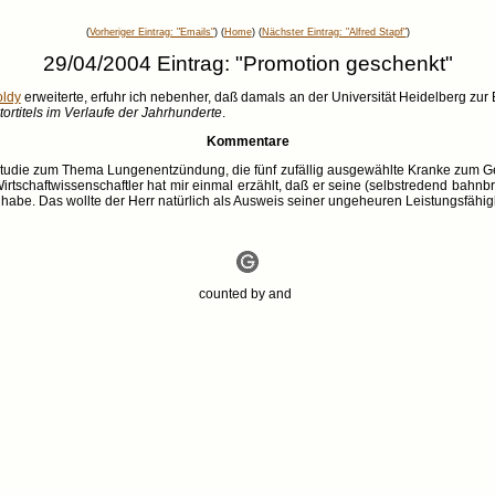
(
Vorheriger Eintrag: "Emails"
) (
Home
) (
Nächster Eintrag: "Alfred Stapf"
)
29/04/2004 Eintrag: "Promotion geschenkt"
oldy
erweiterte, erfuhr ich nebenher, daß damals an der Universität Heidelberg zur
ortitels im Verlaufe der Jahrhunderte
.
Kommentare
Studie zum Thema Lungenentzündung, die fünf zufällig ausgewählte Kranke zum Gege
r Wirtschaftwissenschaftler hat mir einmal erzählt, daß er seine (selbstredend bah
abe. Das wollte der Herr natürlich als Ausweis seiner ungeheuren Leistungsfähigke
counted by
and