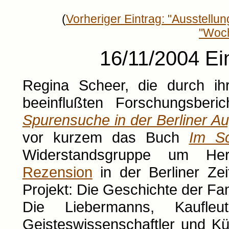
(
Vorheriger Eintrag: "Ausstellu
"Woch
16/11/2004 Ei
Regina Scheer, die durch ihr
beeinflußten Forschungsberi
Spurensuche in der Berliner A
vor kurzem das Buch
Im Sc
Widerstandsgruppe um Herb
Rezension
in der Berliner Zei
Projekt: Die Geschichte der Fa
Die Liebermanns, Kaufleut
Geisteswissenschaftler und K