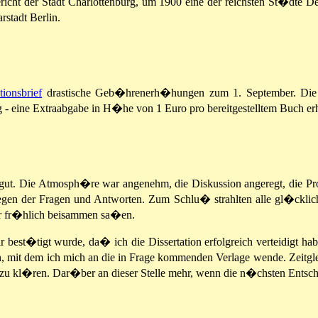
icht der Stadt Charlottenburg, um 1900 eine der reichsten St�dte D
rstadt Berlin.
tionsbrief
drastische Geb�hrenerh�hungen zum 1. September. Die Ja
 - eine Extraabgabe in H�he von 1 Euro pro bereitgestelltem Buch er
gut. Die Atmosph�re war angenehm, die Diskussion angeregt, die Pro
egen der Fragen und Antworten. Zum Schlu� strahlten alle gl�cklic
hr fr�hlich beisammen sa�en.
 best�tigt wurde, da� ich die Dissertation erfolgreich verteidigt habe
en, mit dem ich mich an die in Frage kommenden Verlage wende. Zeit
zu kl�ren. Dar�ber an dieser Stelle mehr, wenn die n�chsten Entsche