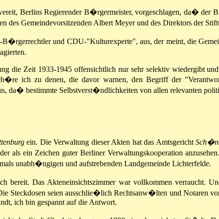
wereit, Berlins Regierender B�rgermeister, vorgeschlagen, da� de
seiten des Gemeindevorsitzenden Albert Meyer und des Direktors der S
�rgerrechtler und CDU-"Kulturexperte", aus, der meint, die Gemeinde s
agierten.
ung die Zeit 1933-1945 offensichtlich nur sehr selektiv wiedergibt u
h�re ich zu denen, die davor warnen, den Begriff der "Verantw
 da� bestimmte Selbstverst�ndlichkeiten von allen relevanten polit
ttenburg
ein. Die Verwaltung dieser Akten hat das Amtsgericht
Sch�n
nander als ein Zeichen guter Berliner Verwaltungskooperation anzu
damals unabh�ngigen und aufstrebenden Landgemeinde Lichterfelde.
h bereit. Das Akteneinsichtszimmer war vollkommen verraucht. Und
Die Steckdosen seien ausschlie�lich Rechtsanw�lten und Notaren vorb
andt, ich bin gespannt auf die Antwort.