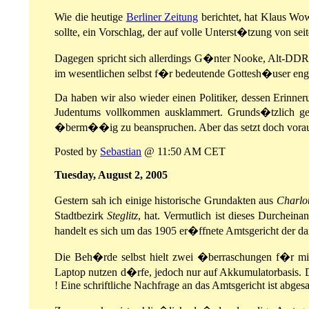
Wie die heutige
Berliner Zeitung
berichtet, hat Klaus Wo
sollte, ein Vorschlag, der auf volle Unterst�tzung von 
Dagegen spricht sich allerdings G�nter Nooke, Alt-DDR-B
im wesentlichen selbst f�r bedeutende Gottesh�user eng
Da haben wir also wieder einen Politiker, dessen Erinner
Judentums vollkommen ausklammert. Grunds�tzlich ge
�berm��ig zu beanspruchen. Aber das setzt doch voraus,
Posted by
Sebastian
@ 11:50 AM CET
Tuesday, August 2, 2005
Gestern sah ich einige historische Grundakten aus
Charlo
Stadtbezirk
Steglitz
, hat. Vermutlich ist dieses Durchei
handelt es sich um das 1905 er�ffnete Amtsgericht der 
Die Beh�rde selbst hielt zwei �berraschungen f�r mic
Laptop nutzen d�rfe, jedoch nur auf Akkumulatorbasis. 
! Eine schriftliche Nachfrage an das Amtsgericht ist abges