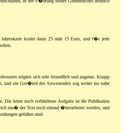
eutschlands, in der F�hrung seines Grundbuches deutlich
hreskarte kostet dann 25 statt 15 Euro, und f�r jede
hoben.
fessoren zeigten sich sehr freundlich und angetan. Knapp
h, und ein Gro�teil der Anwesenden zog weiter ins nahe
. Die letzte noch verbliebene Aufgabe ist die Publikation
gleich mu� der Text noch einmal �berarbeitet werden, und
idungen gefallen sind.