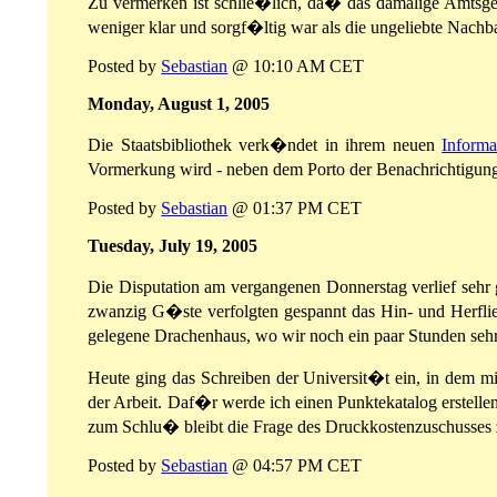
Zu vermerken ist schlie�lich, da� das damalige Amtsger
weniger klar und sorgf�ltig war als die ungeliebte Nachba
Posted by
Sebastian
@ 10:10 AM CET
Monday, August 1, 2005
Die Staatsbibliothek verk�ndet in ihrem neuen
Informa
Vormerkung wird - neben dem Porto der Benachrichtigung
Posted by
Sebastian
@ 01:37 PM CET
Tuesday, July 19, 2005
Die Disputation am vergangenen Donnerstag verlief sehr 
zwanzig G�ste verfolgten gespannt das Hin- und Herfli
gelegene Drachenhaus, wo wir noch ein paar Stunden se
Heute ging das Schreiben der Universit�t ein, in dem mir
der Arbeit. Daf�r werde ich einen Punktekatalog erstell
zum Schlu� bleibt die Frage des Druckkostenzuschusses 
Posted by
Sebastian
@ 04:57 PM CET