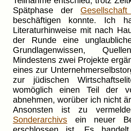
Teilnahme entschied, trotz Zei
Spätphase der
Gesellschaf
beschäftigen konnte. Ich h
Literaturhinweise mit nach H
der Runde eine unglaubliche
Grundlagenwissen, Quelle
Mindestens zwei Projekte erg
eines zur Unternehmerselbsto
zur jüdischen Wirtschaftsel
womöglich einen Teil der v
abnehmen, worüber ich nicht ärg
Ansonsten ist zu vermel
Sonderarchivs
ein neuer Be
erschlossen ist. Es handel