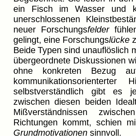
ein Fisch im Wasser und k
unerschlossenen Kleinstbestä
neuer Forschungs
felder
fühlen
gelingt, eine Forschungs
lücke
z
Beide Typen sind unauflöslich 
übergeordnete Diskussionen wir
ohne konkreten Bezug auf
kommunikationsorienterter
selbstverständlich gibt es
zwischen diesen beiden Idea
Mißverständnissen zwisch
Richtungen kommt, schien mir
Grundmotivationen
sinnvoll.